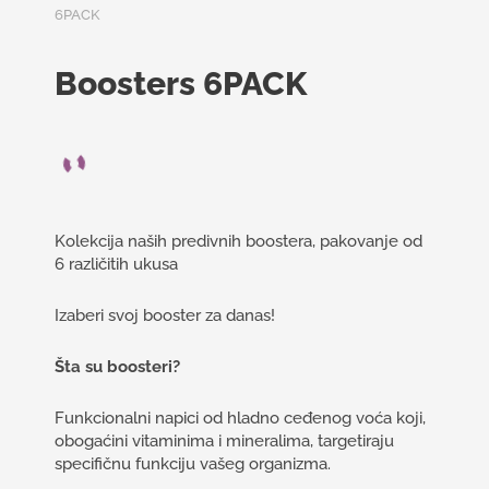
6PACK
Boosters 6PACK
Kolekcija naših predivnih boostera, pakovanje od
6 različitih ukusa
Izaberi svoj booster za danas!
Šta su boosteri?
Funkcionalni napici od hladno ceđenog voća koji,
obogaćini vitaminima i mineralima, targetiraju
specifičnu funkciju vašeg organizma.