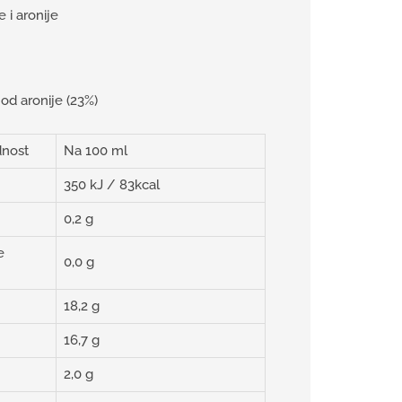
 i aronije
 od aronije (23%)
dnost
Na 100 ml
350 kJ / 83kcal
0,2 g
e
0,0 g
18,2 g
16,7 g
2,0 g