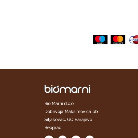
Bio Marni d.o.o.
Dobrivoja Maksimovića bb
Šiljakovac, GO Barajevo
Beograd