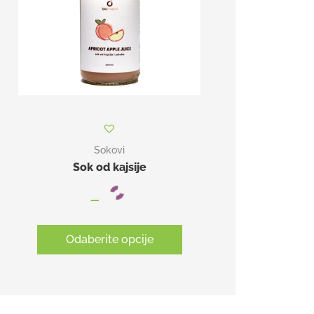
Sokovi
Sok od kajsije
–
Odaberite opcije