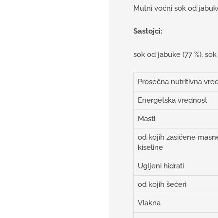
Mutni voćni sok od jabuke
Sastojci:
sok od jabuke (77 %), sok
Prosečna nutritivna vre
Energetska vrednost
Masti
od kojih zasićene masn
kiseline
Ugljeni hidrati
od kojih šećeri
Vlakna