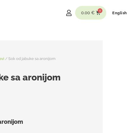
0.00
€
English
ovi
/ Sok od jabuke sa aronijom
ke sa aronijom
aronijom