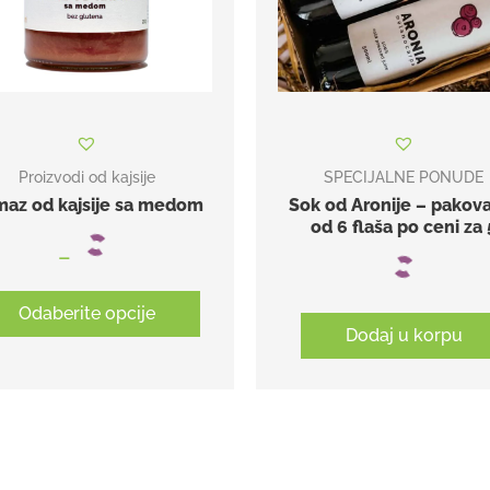
Proizvodi od kajsije
SPECIJALNE PONUDE
az od kajsije sa medom
Sok od Aronije – pakov
od 6 flaša po ceni za 
–
Odaberite opcije
Dodaj u korpu