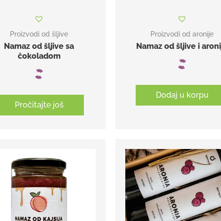
Proizvodi od šljive
Proizvodi od aronije
Namaz od šljive sa
Namaz od šljive i aroni
čokoladom
Dodaj u korpu
Pročitajte još