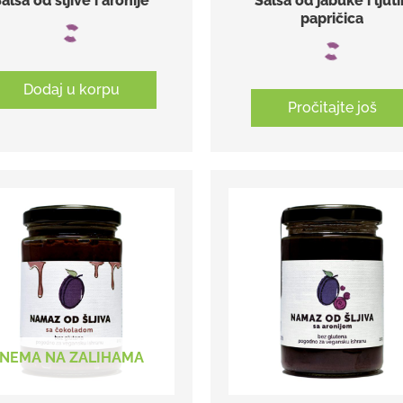
alsa od šljive i aronije
Salsa od jabuke i ljuti
papričica
Dodaj u korpu
Pročitajte još
NEMA NA ZALIHAMA