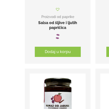
Proizvodi od paprike
Salsa od šljive i ljutih
papričica
Dodaj u korpu