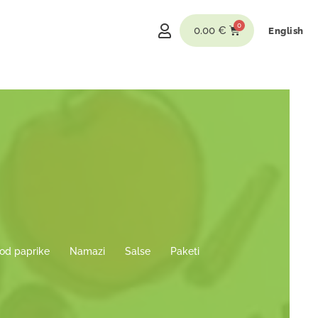
0.00
€
English
 od paprike
Namazi
Salse
Paketi