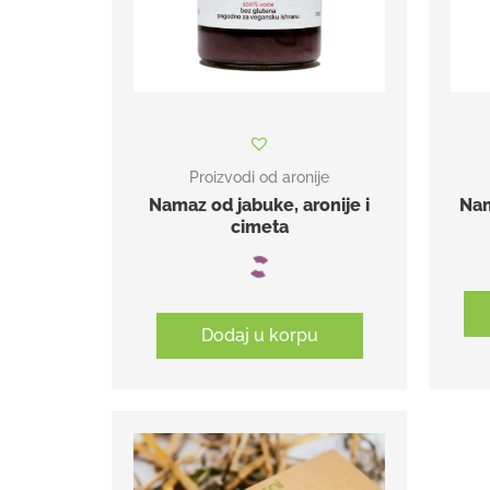
Proizvodi od aronije
Namaz od jabuke, aronije i
Nam
cimeta
Dodaj u korpu