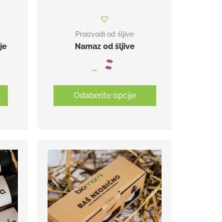
Proizvodi od šljive
je
Namaz od šljive
–
Odaberite opcije