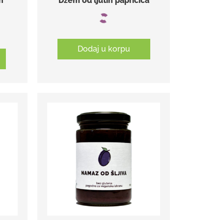
h
Džem od ljutih papričica
Dodaj u korpu