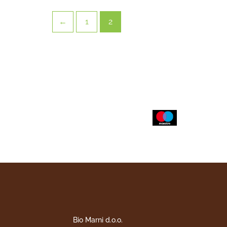
←
1
2
Bio Marni d.o.o.