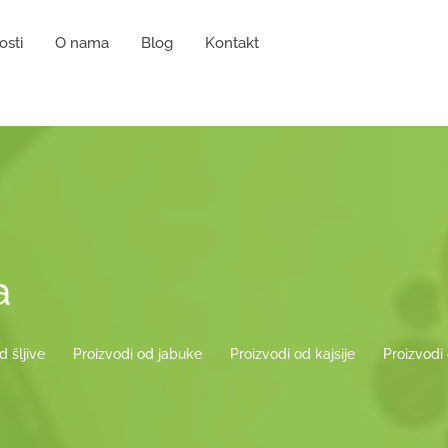
osti
O nama
Blog
Kontakt
a
d šljive
Proizvodi od jabuke
Proizvodi od kajsije
Proizvodi