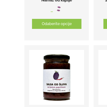
Namaz od kajsije
S
–
Odaberite opcije