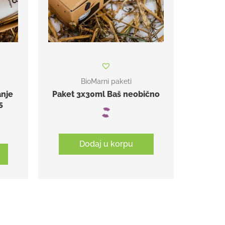
BioMarni paketi
anje
Paket 3x30ml Baš neobično
5
Dodaj u korpu