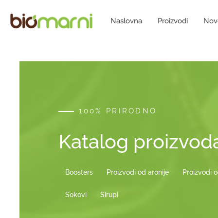
Naslovna
Proizvodi
Nov
100% PRIRODNO
Katalog proizvod
Boosters
Proizvodi od aronije
Proizvodi o
Sokovi
Sirupi